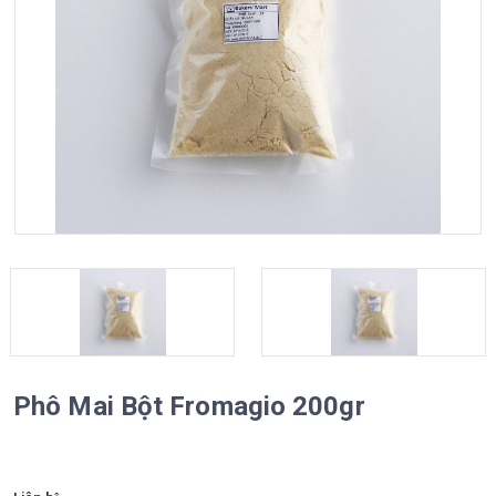
a
t
i
o
n
Phô Mai Bột Fromagio 200gr