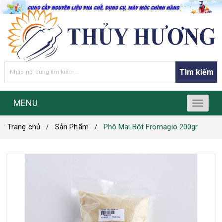
Tìm kiếm
MENU
T
o
Trang chủ
Sản Phẩm
Phô Mai Bột Fromagio 200gr
g
g
l
e
n
a
v
i
g