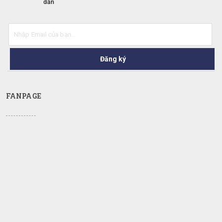
dẫn
Đăng ký
FANPAGE