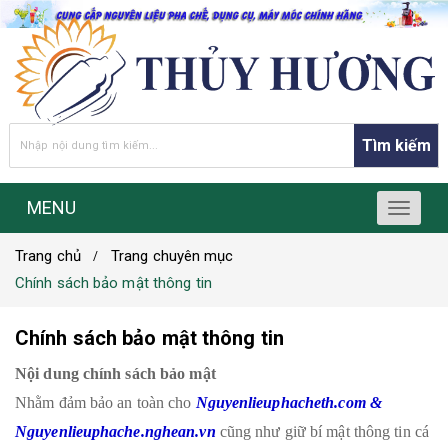
Tìm kiếm
MENU
T
o
Trang chủ
Trang chuyên mục
g
g
Chính sách bảo mật thông tin
l
e
Chính sách bảo mật thông tin
n
a
Nội dung chính sách bảo mật
v
Nhằm đảm bảo an toàn cho
Nguyenlieuphacheth.com &
i
Nguyenlieuphache.nghean.vn
cũng như giữ bí mật thông tin cá
g