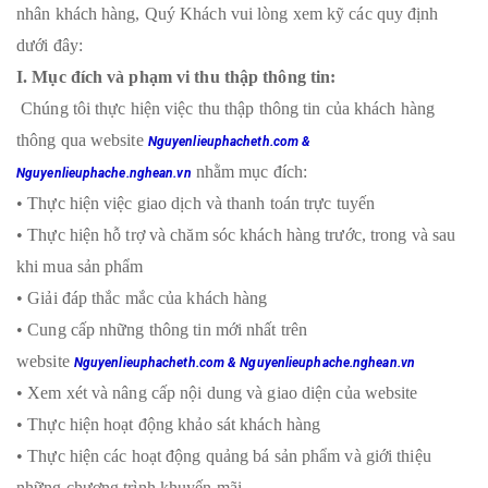
a
nhân khách hàng, Quý Khách vui lòng xem kỹ các quy định
t
dưới đây:
i
I. Mục đích và phạm vi thu thập thông tin:
o
n
Chúng tôi thực hiện việc thu thập thông tin của khách hàng
thông qua website
Nguyenlieuphacheth.com &
nhằm mục đích:
Nguyenlieuphache.nghean.vn
• Thực hiện việc giao dịch và thanh toán trực tuyến
• Thực hiện hỗ trợ và chăm sóc khách hàng trước, trong và sau
khi mua sản phẩm
• Giải đáp thắc mắc của khách hàng
• Cung cấp những thông tin mới nhất trên
website
Nguyenlieuphacheth.com & Nguyenlieuphache.nghean.vn
• Xem xét và nâng cấp nội dung và giao diện của website
• Thực hiện hoạt động khảo sát khách hàng
• Thực hiện các hoạt động quảng bá sản phẩm và giới thiệu
những chương trình khuyến mãi