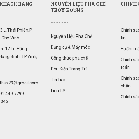
 KHÁCH HÀNG
NGUYÊN LIỆU PHA CHẾ
CHÍNH 
THỦY HƯƠNG
93 Đ.Thái Phiên,P.
Chính sá
Nguyên Liệu Pha Chế
, Chợ Vinh
tin
Dụng cụ & Máy móc
: 17 Lê Hồng
Hướng d
Hưng Bình, TP.Vinh,
Công thức pha chế
Chính sá
toán
Phụ Kiện Trang Trí
Chính sá
Tin tức
hthuy79@gmail.com
nhận
Liên hệ
091.449.7799 -
Chính sác
.345