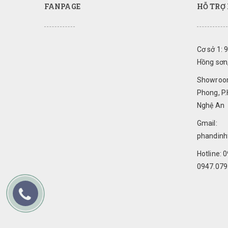
FANPAGE
HỖ TRỢ
Cơ sở 1: 
Hồng sơn
Showroom
Phong, P.
Nghệ An
Gmail:
phandin
Hotline: 
0947.079