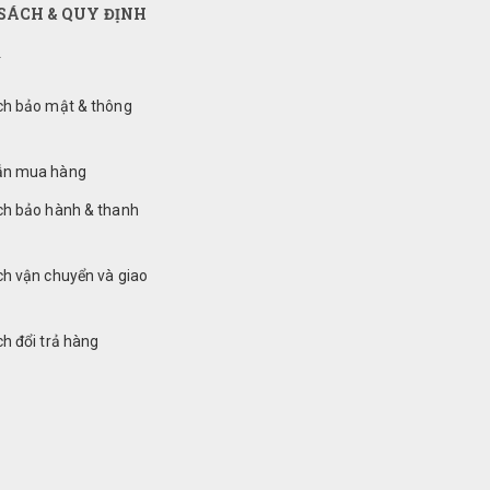
SÁCH & QUY ĐỊNH
ch bảo mật & thông
ẫn mua hàng
ch bảo hành & thanh
ch vận chuyển và giao
h đổi trả hàng