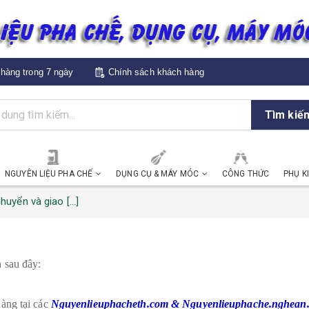
hàng trong 7 ngày
Chính sách khách hàng
Tìm kiế
NGUYÊN LIỆU PHA CHẾ
DỤNG CỤ & MÁY MÓC
CÔNG THỨC
PHỤ K
uyển và giao [...]
 sau đây:
hàng tại các
Nguyenlieuphacheth.com & Nguyenlieuphache.nghean