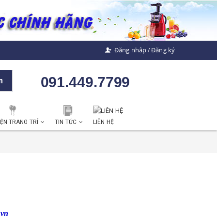
Đăng nhập
Đăng ký
/
091.449.7799
m
IỆN TRANG TRÍ
TIN TỨC
LIÊN HỆ
.vn