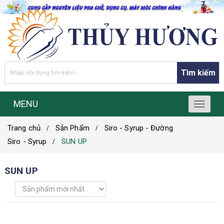
Tìm kiếm
MENU
T
o
Trang chủ
Sản Phẩm
Siro - Syrup - Đường
g
g
Siro - Syrup
SUN UP
l
e
SUN UP
n
a
v
i
g