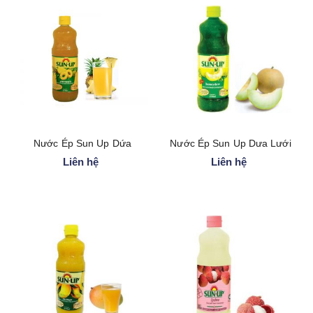
a
t
i
o
n
Nước Ép Sun Up Dứa
Nước Ép Sun Up Dưa Lưới
Liên hệ
Liên hệ