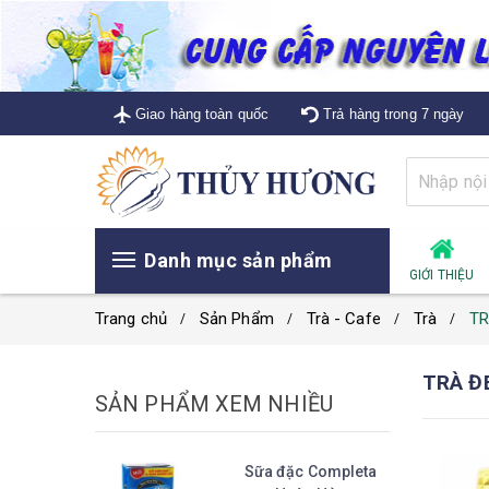
Giao hàng toàn quốc
Trả hàng trong 7 ngày
Danh mục sản phẩm
GIỚI THIỆU
Trang chủ
Sản Phẩm
Trà - Cafe
Trà
TR
TRÀ Đ
SẢN PHẨM XEM NHIỀU
Sữa đặc Completa