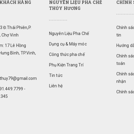
 KHÁCH HÀNG
NGUYÊN LIỆU PHA CHẾ
CHÍNH 
THỦY HƯƠNG
93 Đ.Thái Phiên,P.
Chính sá
Nguyên Liệu Pha Chế
, Chợ Vinh
tin
Dụng cụ & Máy móc
: 17 Lê Hồng
Hướng d
Hưng Bình, TP.Vinh,
Công thức pha chế
Chính sá
toán
Phụ Kiện Trang Trí
Chính sá
Tin tức
hthuy79@gmail.com
nhận
Liên hệ
091.449.7799 -
Chính sác
.345