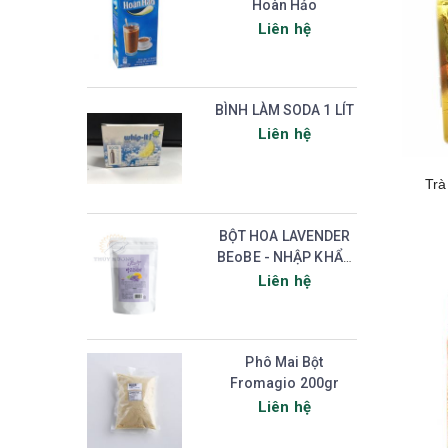
Hoàn Hảo
Liên hệ
BÌNH LÀM SODA 1 LÍT
Liên hệ
Trà
BỘT HOA LAVENDER
BEoBE - NHẬP KHẨU
HÀN QUỐC
Liên hệ
Phô Mai Bột
Fromagio 200gr
Liên hệ