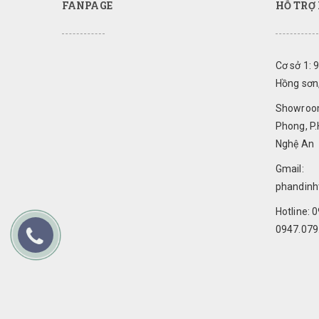
FANPAGE
HỖ TRỢ
Cơ sở 1: 
Hồng sơn
Showroom
Phong, P.
Nghệ An
Gmail:
phandin
Hotline: 
0947.079