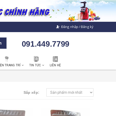
Đăng nhập
Đăng ký
/
091.449.7799
m
IỆN TRANG TRÍ
TIN TỨC
LIÊN HỆ
Sắp xếp: