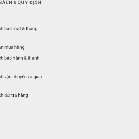
SÁCH & QUY ĐỊNH
ch bảo mật & thông
ẫn mua hàng
ch bảo hành & thanh
ch vận chuyển và giao
h đổi trả hàng