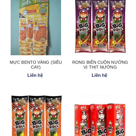
a
t
i
o
n
MỰC BENTO VÀNG (SIÊU
RONG BIỂN CUỘN NƯỚNG
CAY)
VỊ THỊT NƯỚNG
Liên hệ
Liên hệ