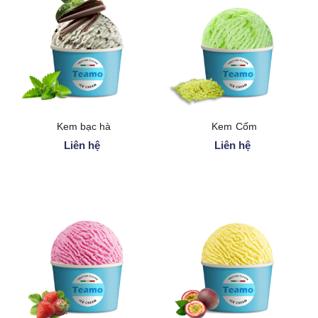
a
t
i
o
n
Kem bạc hà
Kem Cốm
Liên hệ
Liên hệ