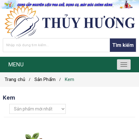
Tìm kiếm
MENU
T
o
Trang chủ
Sản Phẩm
Kem
g
g
l
Kem
e
n
a
v
i
g