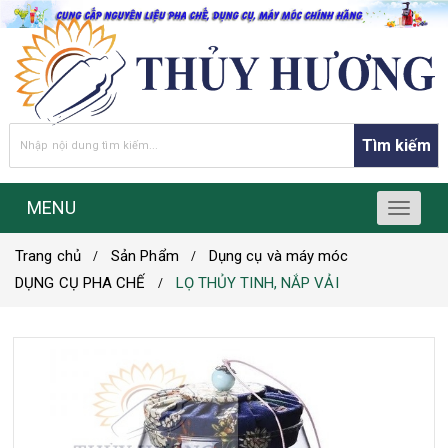
Tìm kiếm
MENU
T
o
Trang chủ
Sản Phẩm
Dụng cụ và máy móc
g
g
DỤNG CỤ PHA CHẾ
LỌ THỦY TINH, NẮP VẢI
l
e
n
a
v
i
g