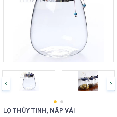
a
t
i
o
n
LỌ THỦY TINH, NẮP VẢI