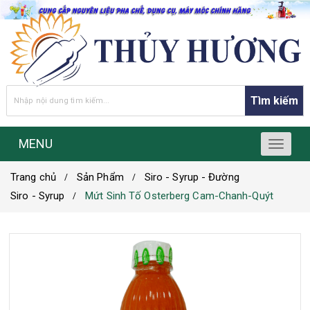
Tìm kiếm
MENU
T
o
Trang chủ
Sản Phẩm
Siro - Syrup - Đường
g
g
Siro - Syrup
Mứt Sinh Tố Osterberg Cam-Chanh-Quýt
l
e
n
a
v
i
g