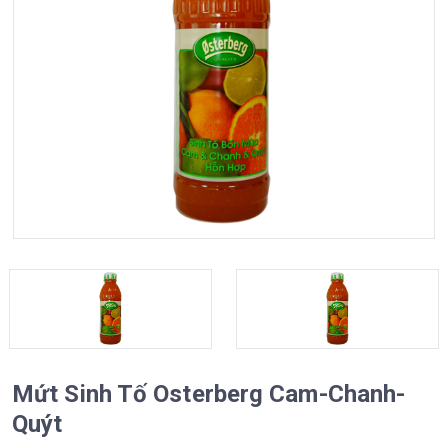
a
t
i
o
n
Mứt Sinh Tố Osterberg Cam-Chanh-
Quýt