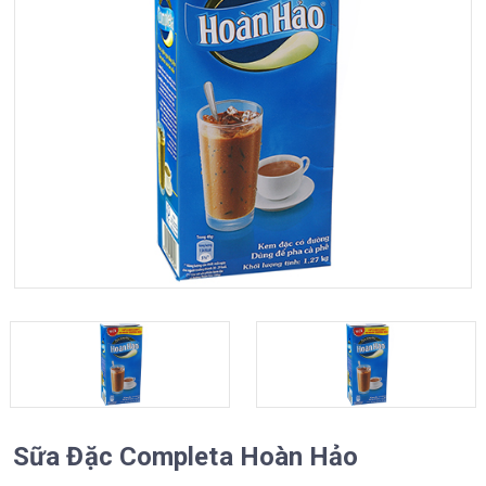
a
t
i
o
n
Sữa Đặc Completa Hoàn Hảo