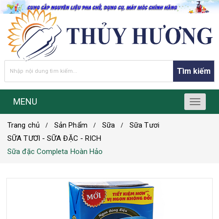
Tìm kiếm
MENU
T
o
Trang chủ
Sản Phẩm
Sữa
Sữa Tươi
g
g
SỮA TƯƠI - SỮA ĐẶC - RICH
l
Sữa đặc Completa Hoàn Hảo
e
n
a
v
i
g